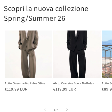
Scopri la nuova collezione
Spring/Summer 26
Abito Oversize No Rules Olive
Abito Oversize Black No Rules
Abito 
Prezzo
€119,99 EUR
Prezzo
€119,99 EUR
Prez
€89,
di
di
di
listino
listino
listi
su
1
/
7