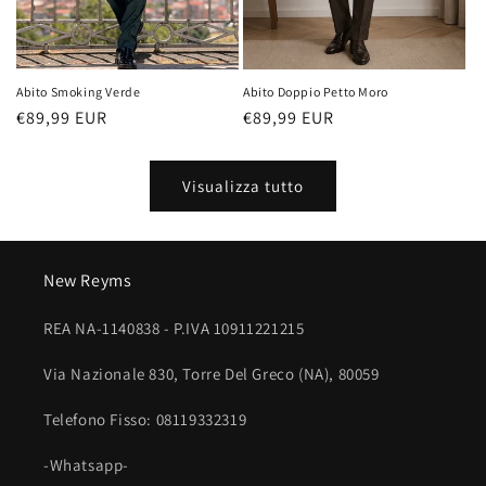
Abito Doppio Petto Moro
Abito Smoking Verde
Prezzo
€89,99 EUR
Prezzo
€89,99 EUR
di
di
listino
listino
Visualizza tutto
New Reyms
REA NA-1140838 - P.IVA 10911221215
Via Nazionale 830, Torre Del Greco (NA), 80059
Telefono Fisso: 08119332319
-Whatsapp-