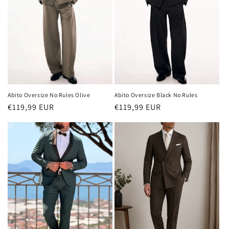
Abito Oversize Black No Rules
Abito Oversize No Rules Olive
Prezzo
€119,99 EUR
Prezzo
€119,99 EUR
di
di
listino
listino