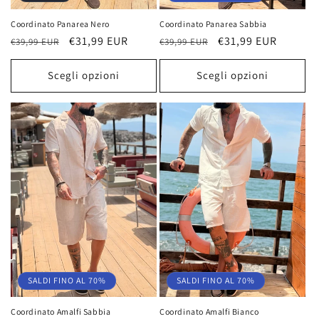
Coordinato Panarea Nero
Coordinato Panarea Sabbia
Prezzo
Prezzo
€31,99 EUR
Prezzo
Prezzo
€31,99 EUR
€39,99 EUR
€39,99 EUR
di
scontato
di
scontato
listino
listino
Scegli opzioni
Scegli opzioni
SALDI FINO AL 70%
SALDI FINO AL 70%
Coordinato Amalfi Sabbia
Coordinato Amalfi Bianco