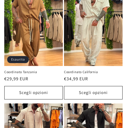
Esaurito
Coordinato Tanzania
Coordinato California
Prezzo
€29,99 EUR
Prezzo
€34,99 EUR
di
di
listino
listino
Scegli opzioni
Scegli opzioni