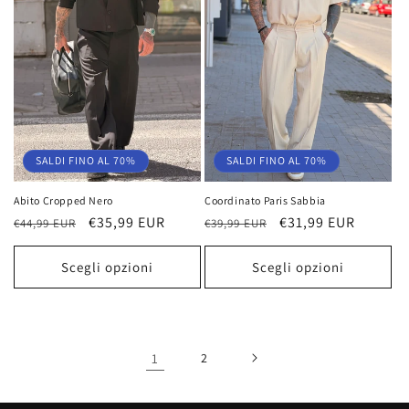
SALDI FINO AL 70%
SALDI FINO AL 70%
Coordinato Paris Sabbia
Abito Cropped Nero
Prezzo
Prezzo
€31,99 EUR
Prezzo
Prezzo
€35,99 EUR
€39,99 EUR
€44,99 EUR
di
scontato
di
scontato
listino
listino
Scegli opzioni
Scegli opzioni
1
2