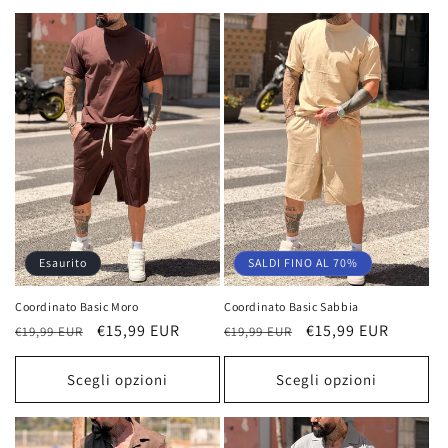
Esaurito
SALDI FINO AL 70%
Coordinato Basic Moro
Coordinato Basic Sabbia
Prezzo
Prezzo
€15,99 EUR
Prezzo
Prezzo
€15,99 EUR
€19,99 EUR
€19,99 EUR
di
scontato
di
scontato
listino
listino
Scegli opzioni
Scegli opzioni