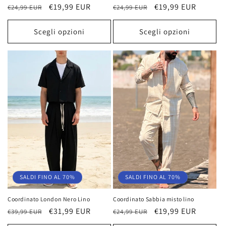
Prezzo
Prezzo
€19,99 EUR
Prezzo
Prezzo
€19,99 EUR
€24,99 EUR
€24,99 EUR
di
scontato
di
scontato
listino
listino
Scegli opzioni
Scegli opzioni
SALDI FINO AL 70%
SALDI FINO AL 70%
Coordinato Sabbia misto lino
Coordinato London Nero Lino
Prezzo
Prezzo
€19,99 EUR
Prezzo
Prezzo
€31,99 EUR
€24,99 EUR
€39,99 EUR
di
scontato
di
scontato