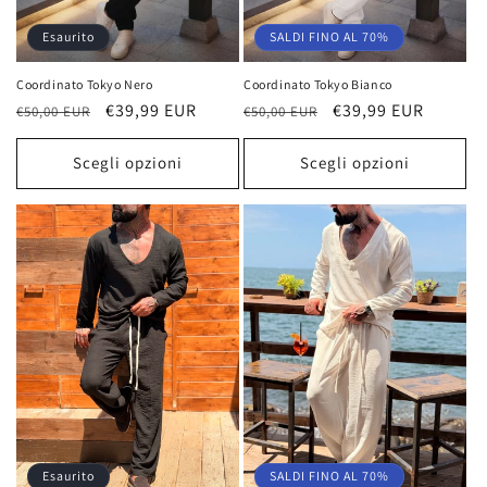
Esaurito
SALDI FINO AL 70%
Coordinato Tokyo Bianco
Coordinato Tokyo Nero
Prezzo
Prezzo
€39,99 EUR
Prezzo
Prezzo
€39,99 EUR
€50,00 EUR
€50,00 EUR
di
scontato
di
scontato
listino
listino
Scegli opzioni
Scegli opzioni
Esaurito
SALDI FINO AL 70%