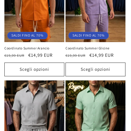
SALDI FINO AL 70%
SALDI FINO AL 70%
Coordinato Summer Arancio
Coordinato Summer Glicine
Prezzo
Prezzo
€14,99 EUR
Prezzo
Prezzo
€14,99 EUR
€19,99 EUR
€19,99 EUR
di
scontato
di
scontato
listino
listino
Scegli opzioni
Scegli opzioni