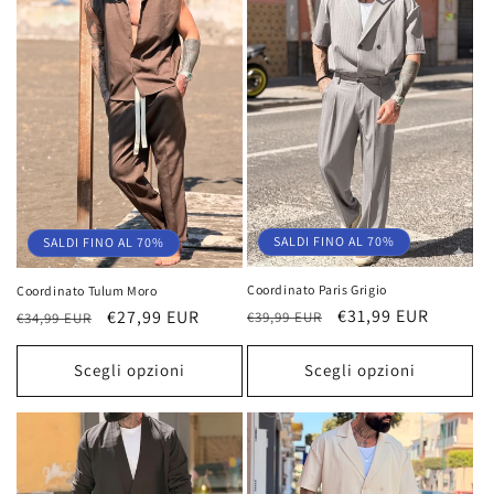
SALDI FINO AL 70%
SALDI FINO AL 70%
Coordinato Paris Grigio
Coordinato Tulum Moro
Prezzo
Prezzo
€31,99 EUR
Prezzo
Prezzo
€27,99 EUR
€39,99 EUR
€34,99 EUR
di
scontato
di
scontato
listino
listino
Scegli opzioni
Scegli opzioni