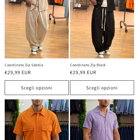
Coordinato Zip Sabbia
Coordinato Zip Black
Prezzo
€29,99 EUR
Prezzo
€29,99 EUR
di
di
listino
listino
Scegli opzioni
Scegli opzioni