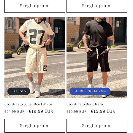
listino
listino
Scegli opzioni
Scegli opzioni
SALDI FINO AL 70%
Esaurito
Coordinato Basic Nero
Coordinato Super Bowl White
Prezzo
Prezzo
€15,99 EUR
Prezzo
Prezzo
€19,99 EUR
€19,99 EUR
€24,99 EUR
di
scontato
di
scontato
listino
listino
Scegli opzioni
Scegli opzioni