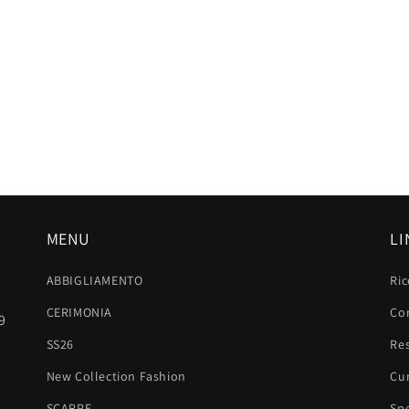
MENU
LI
ABBIGLIAMENTO
Ric
CERIMONIA
Con
9
SS26
Res
New Collection Fashion
Cu
SCARPE
Sp