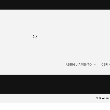
Vai
direttamente
ai contenuti
ABBIGLIAMENTO
CERI
N.B Assic