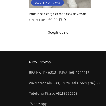
SALDI FINO AL 70%
Pantalaccio cargo camel tasca traversale
Prezzo
Prezzo
€9,99 EUR
€19,99 EUR
di
scontato
listino
Scegli opzioni
New Reyms
REA NA-1140838 - P.IVA 10911221215
Via Nazionale 830, Torre Del Greco (NA), 8005
Telefono Fisso: 08119332319
-Whatsapp-