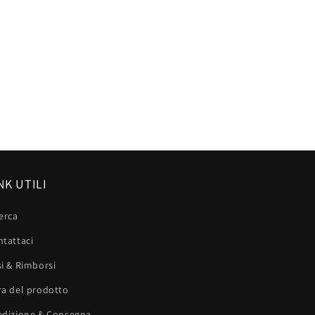
NK UTILI
erca
tattaci
i & Rimborsi
ra del prodotto
edizione & Consegna