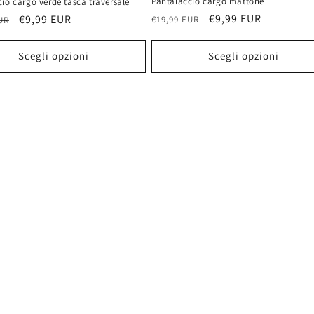
Pantalaccio cargo mattone
io cargo verde tasca traversale
Prezzo
Prezzo
€9,99 EUR
Prezzo
€9,99 EUR
€19,99 EUR
UR
di
scontato
scontato
listino
Scegli opzioni
Scegli opzioni