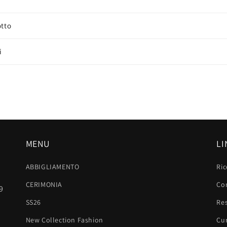
otto
i
MENU
LI
ABBIGLIAMENTO
Ric
CERIMONIA
Con
9
SS26
Res
New Collection Fashion
Cu