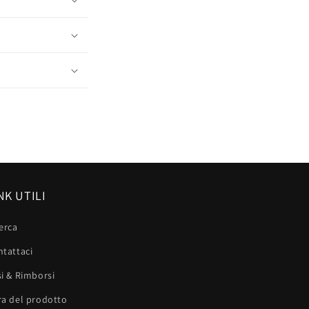
NK UTILI
erca
tattaci
i & Rimborsi
ra del prodotto