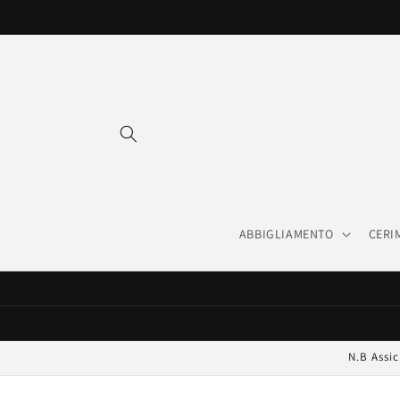
Vai
direttamente
ai contenuti
ABBIGLIAMENTO
CERI
N.B Assic