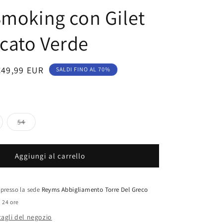
Smoking con Gilet
cato Verde
Prezzo
€49,99 EUR
SALDI FINO AL 70%
scontato
riante
Variante
54
aurita
esaurita
o
on
non
sponibile
disponibile
Aggiungi al carrello
e presso la sede
Reyms Abbigliamento Torre Del Greco
n 24 ore
tagli del negozio