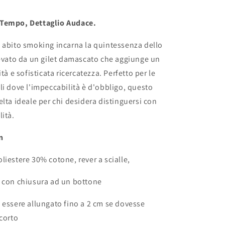
 Tempo, Dettaglio Audace.
 abito smoking incarna la quintessenza dello
levato da un gilet damascato che aggiunge un
ità e sofisticata ricercatezza. Perfetto per le
li dove l'impeccabilità è d'obbligo, questo
elta ideale per chi desidera distinguersi con
lità.
n
liestere 30% cotone, rever a scialle,
a con chiusura ad un bottone
 essere allungato fino a 2 cm se dovesse
 corto