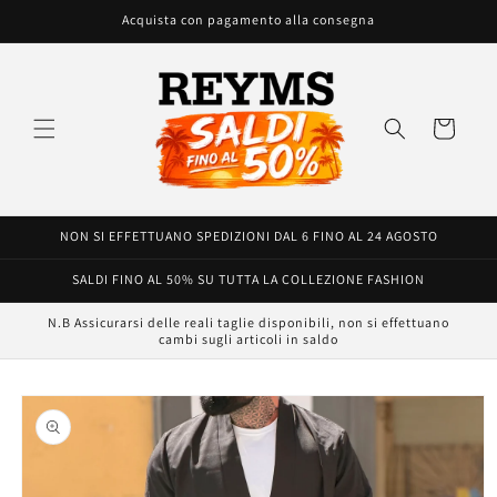
Vai
Acquista con pagamento alla consegna
direttamente
ai contenuti
Carrello
NON SI EFFETTUANO SPEDIZIONI DAL 6 FINO AL 24 AGOSTO
SALDI FINO AL 50% SU TUTTA LA COLLEZIONE FASHION
N.B Assicurarsi delle reali taglie disponibili, non si effettuano
cambi sugli articoli in saldo
Passa alle
informazioni
sul prodotto