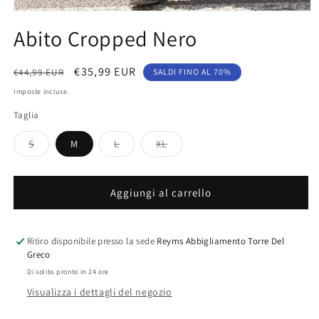
Apri
contenuti
Abito Cropped Nero
multimediali
1
in
finestra
Prezzo
Prezzo
€35,99 EUR
€44,99 EUR
SALDI FINO AL 70%
modale
di
scontato
Imposte incluse.
listino
Taglia
Variante
Variante
Variante
S
M
L
XL
esaurita
esaurita
esaurita
o
o
o
non
non
non
disponibile
disponibile
disponibile
Aggiungi al carrello
Ritiro disponibile presso la sede
Reyms Abbigliamento Torre Del
Greco
Di solito pronto in 24 ore
Visualizza i dettagli del negozio