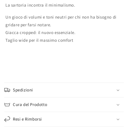
La sartoria incontra il minimalismo.
Un gioco di volumi e toni neutri per chi non ha bisogno di
gridare per farsi notare.
Giacca cropped: il nuovo essenziale.
Taglio wide per il massimo comfort
C
o
Spedizioni
n
t
Cura del Prodotto
e
n
Resi e Rimborsi
u