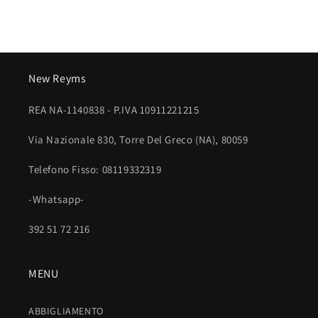
t
o
c
o
New Reyms
m
p
REA NA-1140838 - P.IVA 10911221215
r
i
Via Nazionale 830, Torre Del Greco (NA), 80059
m
Telefono Fisso: 08119332319
i
b
-Whatsapp-
i
l
392 51 72 216
e
MENU
ABBIGLIAMENTO