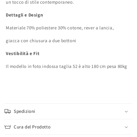
un tocco di stile contemporaneo.
Dettagli e Design
Materiale 70% poliestere 30% cotone, rever a lancia,
giacca con chiusura a due bottoni
Vestibilità e Fit
Il modello in foto indossa taglia 52 è alto 180 cm pesa 80kg
C
o
Spedizioni
n
t
Cura del Prodotto
e