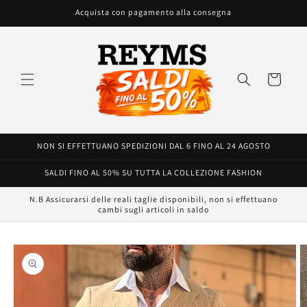
Vai
Acquista con pagamento alla consegna
direttamente
ai contenuti
Carrello
NON SI EFFETTUANO SPEDIZIONI DAL 6 FINO AL 24 AGOSTO
SALDI FINO AL 50% SU TUTTA LA COLLEZIONE FASHION
N.B Assicurarsi delle reali taglie disponibili, non si effettuano
cambi sugli articoli in saldo
Passa alle
informazioni
sul prodotto