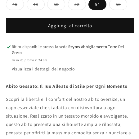
Variante
Variante
Variante
Variante
Variante
46
48
50
52
54
56
esaurita
esaurita
esaurita
esaurita
esaurita
o
o
o
o
o
non
non
non
non
non
disponibile
disponibile
disponibile
disponibile
disponib
Aggiungi al carrello
Ritiro disponibile presso la sede
Reyms Abbigliamento Torre Del
Greco
Di solito pronto in 24 ore
Visualizza i dettagli del negozio
Abito Gessato: Il Tuo Alleato di Stile per Ogni Momento
Scopri la libertà e il comfort del nostro abito oversize, un
capo essenziale che si adatta con disinvoltura a ogni
situazione. Realizzato in un tessuto morbido e avvolgente,
questo abito presenta una silhouette ampia e rilassata,
pensata per offrirti la massima comodità senza rinunciare a