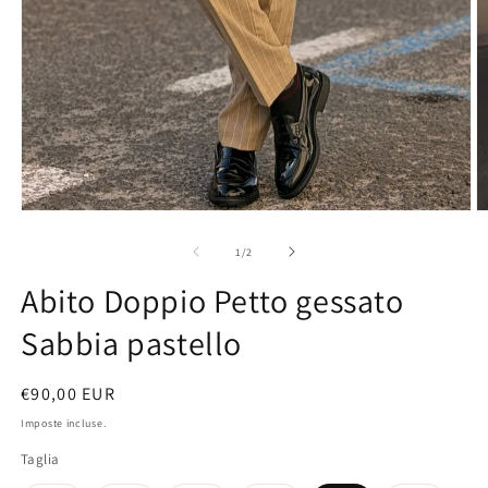
Apri
contenuti
multimediali
1
in
finestra
modale
A
c
m
su
1
/
2
2
in
Abito Doppio Petto gessato
fi
m
Sabbia pastello
Prezzo
€90,00 EUR
di
Imposte incluse.
listino
Taglia