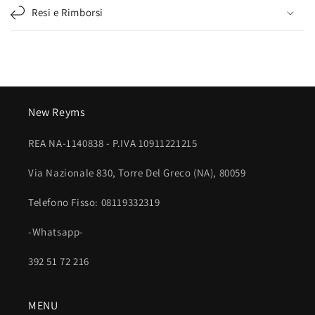
n
Resi e Rimborsi
u
t
o
c
o
New Reyms
m
p
REA NA-1140838 - P.IVA 10911221215
r
i
Via Nazionale 830, Torre Del Greco (NA), 80059
m
Telefono Fisso: 08119332319
i
b
-Whatsapp-
i
l
392 51 72 216
e
MENU