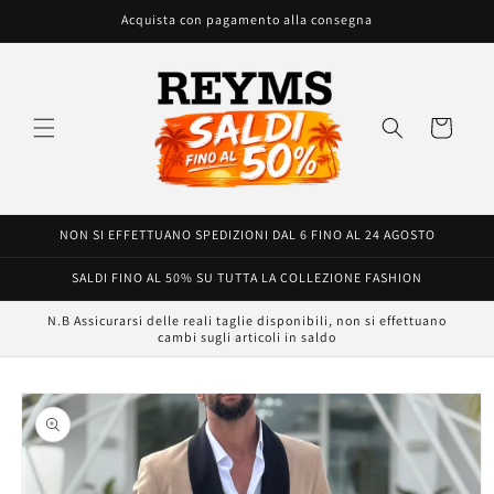
Vai
Acquista con pagamento alla consegna
direttamente
ai contenuti
Carrello
NON SI EFFETTUANO SPEDIZIONI DAL 6 FINO AL 24 AGOSTO
SALDI FINO AL 50% SU TUTTA LA COLLEZIONE FASHION
N.B Assicurarsi delle reali taglie disponibili, non si effettuano
cambi sugli articoli in saldo
Passa alle
informazioni
sul prodotto