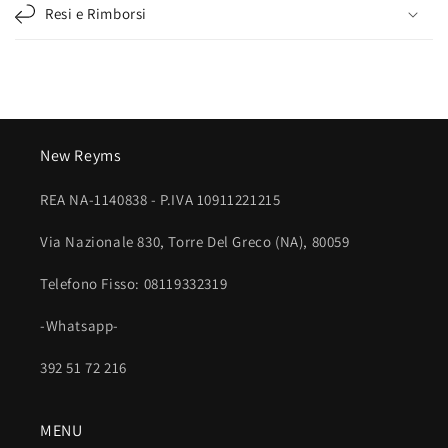
n
Resi e Rimborsi
u
t
o
c
o
New Reyms
m
p
REA NA-1140838 - P.IVA 10911221215
r
i
Via Nazionale 830, Torre Del Greco (NA), 80059
m
Telefono Fisso: 08119332319
i
b
-Whatsapp-
i
l
392 51 72 216
e
MENU