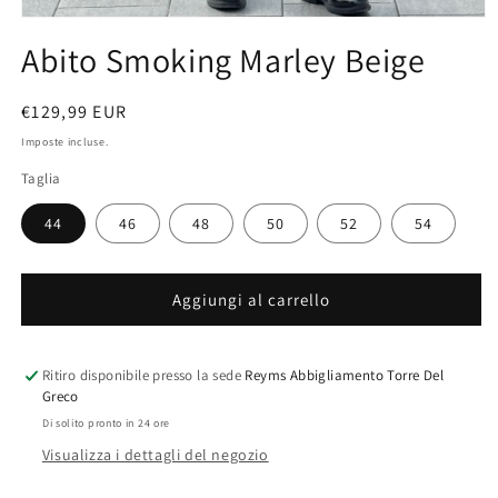
Apri
contenuti
Abito Smoking Marley Beige
multimediali
1
in
finestra
Prezzo
€129,99 EUR
modale
di
Imposte incluse.
listino
Taglia
44
46
48
50
52
54
Aggiungi al carrello
Ritiro disponibile presso la sede
Reyms Abbigliamento Torre Del
Greco
Di solito pronto in 24 ore
Visualizza i dettagli del negozio