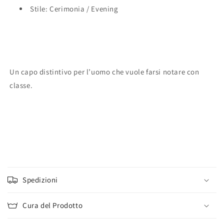
Stile: Cerimonia / Evening
Un capo distintivo per l’uomo che vuole farsi notare con
classe.
C
o
Spedizioni
n
t
Cura del Prodotto
e