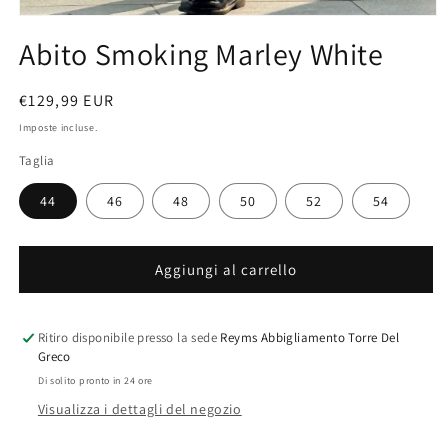
Apri
contenuti
Abito Smoking Marley White
multimediali
1
in
finestra
Prezzo
€129,99 EUR
modale
di
Imposte incluse.
listino
Taglia
44
46
48
50
52
54
Aggiungi al carrello
Ritiro disponibile presso la sede
Reyms Abbigliamento Torre Del
Greco
Di solito pronto in 24 ore
Visualizza i dettagli del negozio