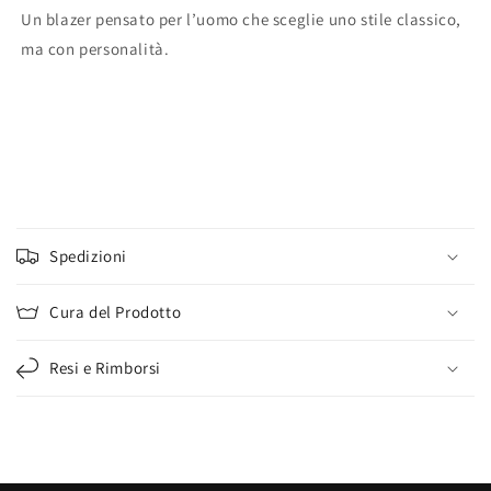
Un blazer pensato per l’uomo che sceglie uno stile classico,
ma con personalità.
C
o
Spedizioni
n
t
Cura del Prodotto
e
n
Resi e Rimborsi
u
t
o
c