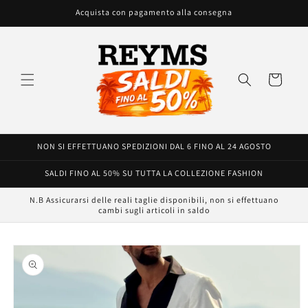
Vai
Acquista con pagamento alla consegna
direttamente
ai contenuti
Carrello
NON SI EFFETTUANO SPEDIZIONI DAL 6 FINO AL 24 AGOSTO
SALDI FINO AL 50% SU TUTTA LA COLLEZIONE FASHION
N.B Assicurarsi delle reali taglie disponibili, non si effettuano
cambi sugli articoli in saldo
Passa alle
informazioni
sul prodotto