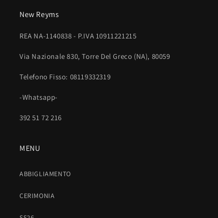
o
New Reyms
m
p
REA NA-1140838 - P.IVA 10911221215
r
i
Via Nazionale 830, Torre Del Greco (NA), 80059
m
Telefono Fisso: 08119332319
i
b
-Whatsapp-
i
l
392 51 72 216
e
MENU
ABBIGLIAMENTO
CERIMONIA
SS26