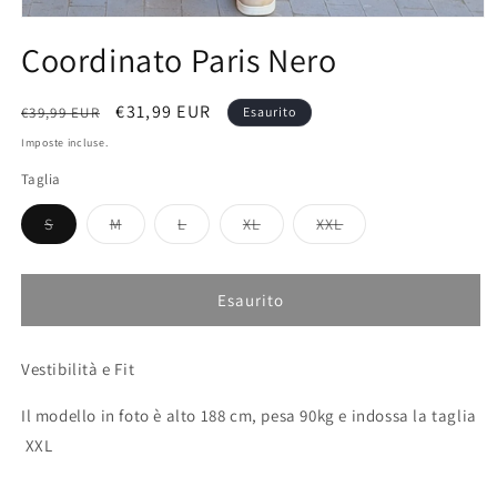
Apri
contenuti
Coordinato Paris Nero
multimediali
1
in
finestra
Prezzo
Prezzo
€31,99 EUR
€39,99 EUR
Esaurito
modale
di
scontato
Imposte incluse.
listino
Taglia
Variante
Variante
Variante
Variante
Variante
S
M
L
XL
XXL
esaurita
esaurita
esaurita
esaurita
esaurita
o
o
o
o
o
non
non
non
non
non
disponibile
disponibile
disponibile
disponibile
disponibile
Esaurito
Vestibilità e Fit
Il modello in foto è alto 188 cm, pesa 90kg e indossa la taglia
XXL