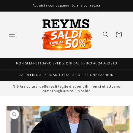
Vai
Acquista con pagamento alla consegna
direttamente
ai contenuti
Carrello
NON SI EFFETTUANO SPEDIZIONI DAL 6 FINO AL 24 AGOSTO
SALDI FINO AL 50% SU TUTTA LA COLLEZIONE FASHION
N.B Assicurarsi delle reali taglie disponibili, non si effettuano
cambi sugli articoli in saldo
Passa alle
informazioni
sul prodotto