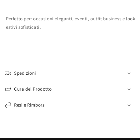
Perfetto per: occasioni eleganti, eventi, outfit business e look
estivi sofisticati.
C
o
Spedizioni
n
t
Cura del Prodotto
e
n
Resi e Rimborsi
u
t
o
c