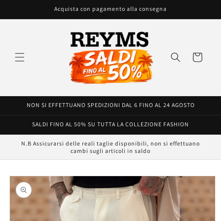
Vai
Acquista con pagamento alla consegna
direttamente
ai contenuti
Carrello
NON SI EFFETTUANO SPEDIZIONI DAL 6 FINO AL 24 AGOSTO
SALDI FINO AL 50% SU TUTTA LA COLLEZIONE FASHION
N.B Assicurarsi delle reali taglie disponibili, non si effettuano
cambi sugli articoli in saldo
Passa alle
informazioni
sul prodotto