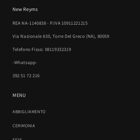
o
New Reyms
m
p
REA NA-1140838 - P.IVA 10911221215
r
i
Via Nazionale 830, Torre Del Greco (NA), 80059
m
Telefono Fisso: 08119332319
i
b
-Whatsapp-
i
l
392 51 72 216
e
MENU
ABBIGLIAMENTO
CERIMONIA
SS26