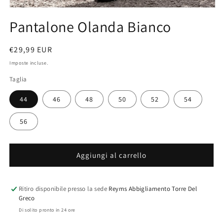
Apri
contenuti
Pantalone Olanda Bianco
multimediali
1
in
finestra
Prezzo
€29,99 EUR
modale
di
Imposte incluse.
listino
Taglia
44
46
48
50
52
54
56
Aggiungi al carrello
Ritiro disponibile presso la sede
Reyms Abbigliamento Torre Del
Greco
Di solito pronto in 24 ore