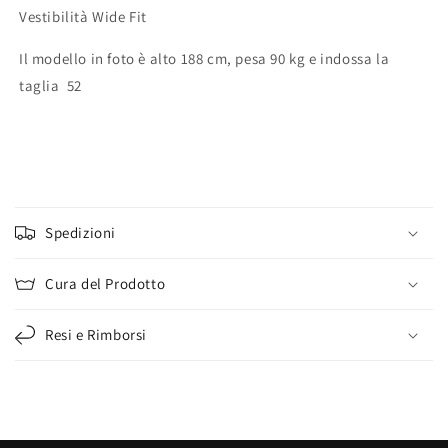
Vestibilità Wide Fit
Il modello in foto è alto 188 cm, pesa 90 kg e indossa la
taglia 52
C
o
Spedizioni
n
t
Cura del Prodotto
e
n
Resi e Rimborsi
u
t
o
c