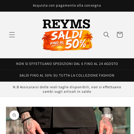
Vai
Acquista con pagamento alla consegna
direttamente
ai contenuti
Carrello
NON SI EFFETTUANO SPEDIZIONI DAL 6 FINO AL 24 AGOSTO
SALDI FINO AL 50% SU TUTTA LA COLLEZIONE FASHION
N.B Assicurarsi delle reali taglie disponibili, non si effettuano
cambi sugli articoli in saldo
Passa alle
informazioni
sul prodotto