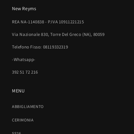
o
New Reyms
m
p
REA NA-1140838 - P.IVA 10911221215
r
i
Via Nazionale 830, Torre Del Greco (NA), 80059
m
Telefono Fisso: 08119332319
i
b
-Whatsapp-
i
l
392 51 72 216
e
MENU
ABBIGLIAMENTO
CERIMONIA
SS26