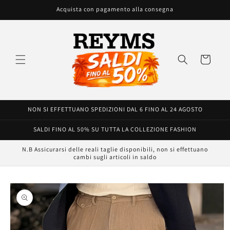
Vai
Acquista con pagamento alla consegna
direttamente
ai contenuti
Carrello
NON SI EFFETTUANO SPEDIZIONI DAL 6 FINO AL 24 AGOSTO
SALDI FINO AL 50% SU TUTTA LA COLLEZIONE FASHION
N.B Assicurarsi delle reali taglie disponibili, non si effettuano
cambi sugli articoli in saldo
Passa alle
informazioni
sul prodotto