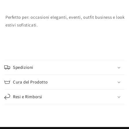
Perfetto per: occasioni eleganti, eventi, outfit business e look
estivi sofisticati.
C
o
Spedizioni
n
t
Cura del Prodotto
e
n
Resi e Rimborsi
u
t
o
c