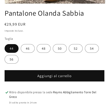
Apri
contenuti
Pantalone Olanda Sabbia
multimediali
1
in
finestra
Prezzo
€29,99 EUR
modale
di
Imposte incluse.
listino
Taglia
44
46
48
50
52
54
56
Aggiungi al carrello
Ritiro disponibile presso la sede
Reyms Abbigliamento Torre Del
Greco
Di solito pronto in 24 ore