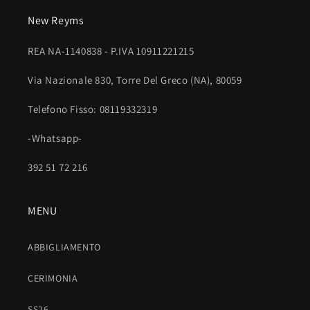
o
New Reyms
m
p
REA NA-1140838 - P.IVA 10911221215
r
i
Via Nazionale 830, Torre Del Greco (NA), 80059
m
Telefono Fisso: 08119332319
i
b
-Whatsapp-
i
l
392 51 72 216
e
MENU
ABBIGLIAMENTO
CERIMONIA
SS26