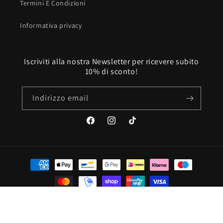
Termini E Condizioni
Informativa privacy
Iscriviti alla nostra Newsletter per ricevere subito
10% di sconto!
Indirizzo email
Facebook
Instagram
TikTok
Metodi
di
pagamento
© 2026,
Reyms Abbigliamento
Powered by Shopify
Informativa sui rimborsi