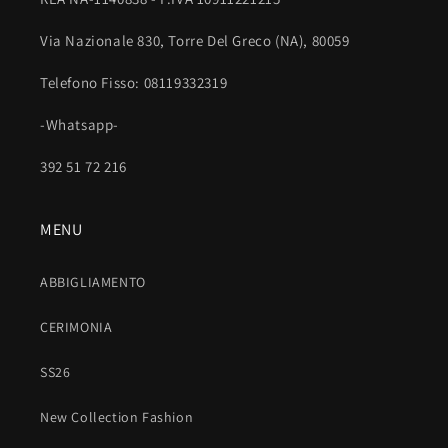
r
i
Via Nazionale 830, Torre Del Greco (NA), 80059
m
Telefono Fisso: 08119332319
i
b
-Whatsapp-
i
l
392 51 72 216
e
MENU
ABBIGLIAMENTO
CERIMONIA
SS26
New Collection Fashion