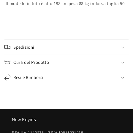
Il modello in foto è alto 188 cm pesa 88 kg indossa taglia 50
C
o
Spedizioni
n
t
Cura del Prodotto
e
n
Resi e Rimborsi
u
t
o
c
o
New Reyms
m
p
REA NA-1140838 - P.IVA 10911221215