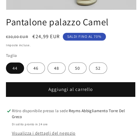
Apri
contenuti
Pantalone palazzo Camel
multimediali
1
in
finestra
Prezzo
Prezzo
€24,99 EUR
€30,00 EUR
SALDI FINO AL 70%
modale
di
scontato
Imposte incluse.
listino
Taglia
44
46
48
50
52
Aggiungi al carrello
Ritiro disponibile presso la sede
Reyms Abbigliamento Torre Del
Greco
Di solito pronto in 24 ore
Visualizza i dettagli del negozio