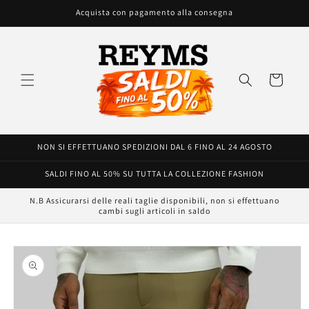
Vai
Acquista con pagamento alla consegna
direttamente
ai contenuti
Carrello
NON SI EFFETTUANO SPEDIZIONI DAL 6 FINO AL 24 AGOSTO
SALDI FINO AL 50% SU TUTTA LA COLLEZIONE FASHION
N.B Assicurarsi delle reali taglie disponibili, non si effettuano
cambi sugli articoli in saldo
Passa alle
informazioni
sul prodotto