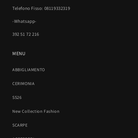
m
Telefono Fisso: 08119332319
i
b
-Whatsapp-
i
l
392 51 72 216
e
MENU
ABBIGLIAMENTO
CERIMONIA
SS26
New Collection Fashion
SCARPE