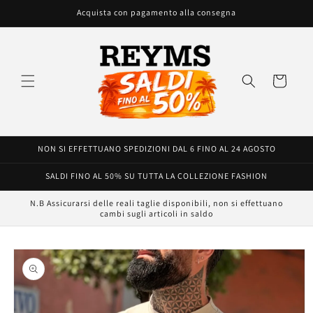
Vai
Acquista con pagamento alla consegna
direttamente
ai contenuti
Carrello
NON SI EFFETTUANO SPEDIZIONI DAL 6 FINO AL 24 AGOSTO
SALDI FINO AL 50% SU TUTTA LA COLLEZIONE FASHION
N.B Assicurarsi delle reali taglie disponibili, non si effettuano
cambi sugli articoli in saldo
Passa alle
informazioni
sul prodotto