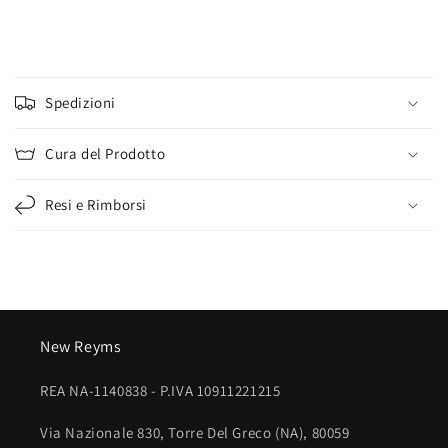
C
o
Spedizioni
n
t
Cura del Prodotto
e
n
Resi e Rimborsi
u
t
o
c
o
New Reyms
m
p
REA NA-1140838 - P.IVA 10911221215
r
i
Via Nazionale 830, Torre Del Greco (NA), 80059