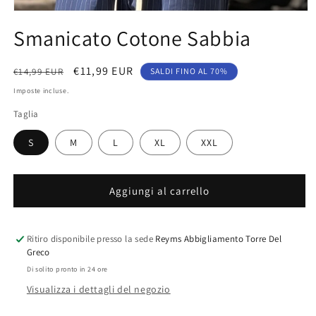
Apri
contenuti
Smanicato Cotone Sabbia
multimediali
1
in
finestra
Prezzo
Prezzo
€11,99 EUR
€14,99 EUR
SALDI FINO AL 70%
modale
di
scontato
Imposte incluse.
listino
Taglia
S
M
L
XL
XXL
Aggiungi al carrello
Ritiro disponibile presso la sede
Reyms Abbigliamento Torre Del
Greco
Di solito pronto in 24 ore
Visualizza i dettagli del negozio